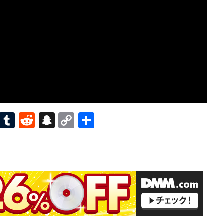
Pi
T
R
S
C
共
nt
u
e
n
o
有
er
m
d
a
p
es
bl
di
pc
y
t
r
t
h
Li
at
n
k