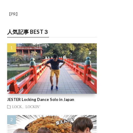
【PR】
人気記事 BEST３
JESTER Locking Dance Solo in Japan
LOCK、LOCKIN’