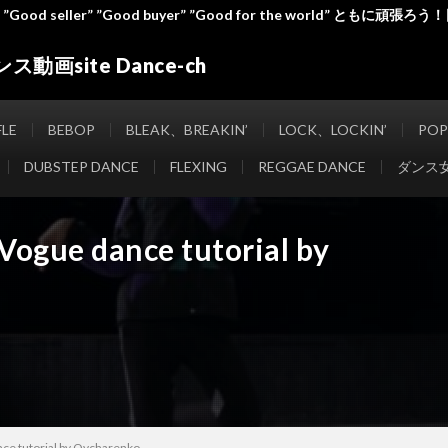
od seller” ”Good buyer” ”Good for the world” ともに頑
動画site Dance-ch
orld” ともに頑張ろう！日本！世界！
FLE
BEBOP
BLEAK、BREAKIN’
LOCK、LOCKIN’
POP
DUBSTEP DANCE
FLEXING
REGGAE DANCE
ダンス
Vogue dance tutorial by
ce tutorial by Ovcharenko