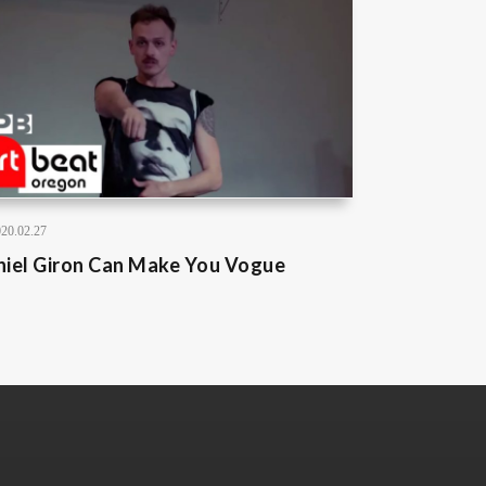
20.02.27
niel Giron Can Make You Vogue