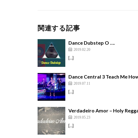
関連する記事
Dance Dubstep O ….
2019.02.20
[…]
Dance Central 3 Teach Me How
2019.07.11
[…]
Verdadeiro Amor – Holy Regga
2019.05.23
[…]