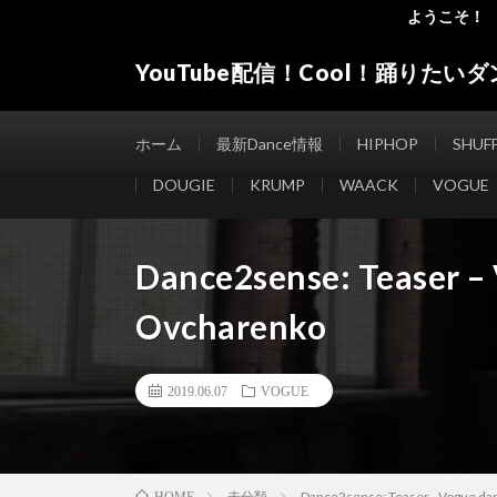
ようこそ！ ”Go
YouTube配信！Cool！踊りたいダンス
”Good seller” ”Good buyer” ”Good for the w
ホーム
最新Dance情報
HIPHOP
SHUF
DOUGIE
KRUMP
WAACK
VOGUE
Dance2sense: Teaser – 
Ovcharenko
2019.06.07
VOGUE
未分類
Dance2sense: Teaser - Vogue dan
HOME