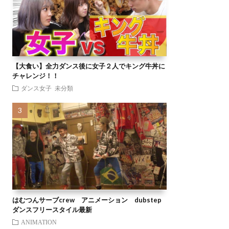
【大食い】全力ダンス後に女子２人でキング牛丼に
チャレンジ！！
ダンス女子
未分類
はむつんサーブcrew アニメーション dubstep
ダンスフリースタイル最新
ANIMATION