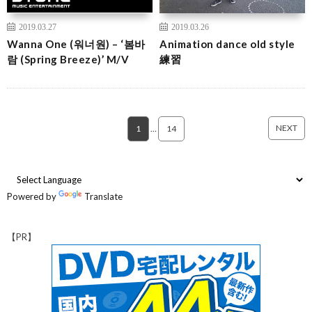
2019.03.27
2019.03.26
Wanna One (워너원) – ‘봄바
Animation dance old style
람 (Spring Breeze)’ M/V
練習
NEXT
1
…
14
Powered by
Translate
【PR】