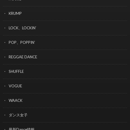
KRUMP
LOCK、LOCKIN’
POP、POPPIN’
REGGAE DANCE
SHUFFLE
VOGUE
WAACK
ダンス女子
最新Dance情報