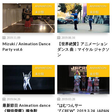
ANIMATION
ANIMATION
未分類
未分類
2019.11.09
2019.06.16
Mizuki / Animation Dance
【世界絶賛】アニメーション
Party vol.6
ダンス 曲：マイケル ジャクソ
ン
ANIMATION
ANIMATION
未分類
未分類
2019.04.26
2019.03.28
最新節目 Animation dance
“はむつんサー
《輝煌榮耀》獨角獸
ブ.CREW”_2019.3.24_JAPAN