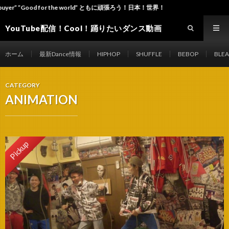
d for the world” ともに頑張ろう！日本！世界！
YouTube配信！Cool！踊りたいダンス動画
site Dance-ch
ホーム
最新Dance情報
HIPHOP
SHUFFLE
BEBOP
BLE
CATEGORY
ANIMATION
Pickup