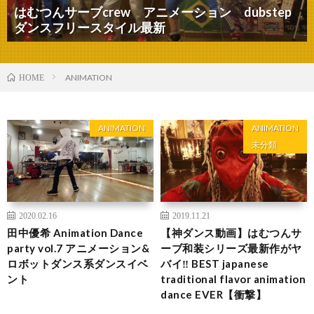
はむつんサーブcrew アニメーション dubstep
ダンスフリースタイル最新
ANIMATION
HOME
ANIMATION
ANIMATION
未分類
2020.02.16
2019.11.21
田中優希 Animation Dance
【神ダンス動画】はむつんサ
party vol.7 アニメーション&
ーブ和装シリーズ最新作がヤ
ロボットダンス系ダンスイベ
バイ‼ BEST japanese
ント
traditional flavor animation
dance EVER【衝撃】