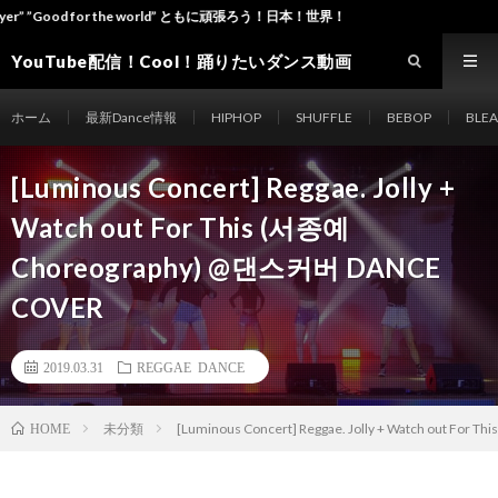
for the world” ともに頑張ろう！日本！世界！
YouTube配信！Cool！踊りたいダンス動画
site Dance-ch
ホーム
最新Dance情報
HIPHOP
SHUFFLE
BEBOP
BLE
[Luminous Concert] Reggae. Jolly +
Watch out For This (서종예
Choreography) @댄스커버 DANCE
COVER
2019.03.31
REGGAE DANCE
未分類
[Luminous Concert] Reggae. Jolly + Watch out F
HOME