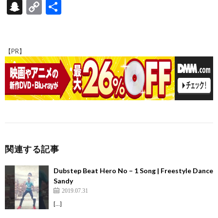
ac
hr
as
n
at
ixi
nt
u
e
S
C
共
e
ea
to
e
e
er
m
d
n
o
有
b
ds
d
n
es
bl
di
a
p
o
o
a
t
r
t
pc
y
【PR】
o
n
h
Li
k
at
n
k
関連する記事
Dubstep Beat Hero No – 1 Song | Freestyle Dance
Sandy
2019.07.31
[…]