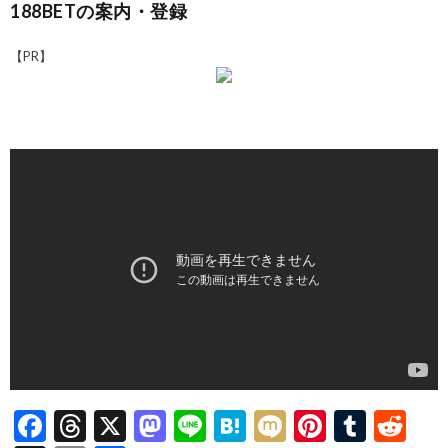
188BETの案内・登録
【PR】
F
T
X
M
Li
H
M
Pi
T
R