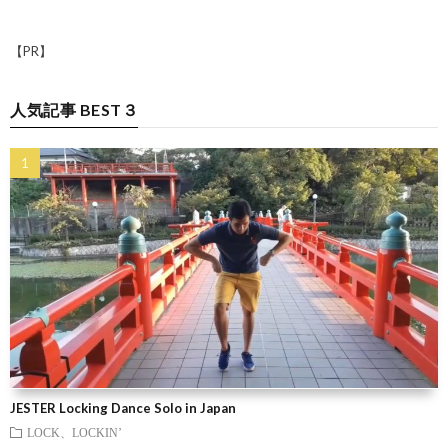
【PR】
人気記事 BEST３
JESTER Locking Dance Solo in Japan
LOCK、LOCKIN’