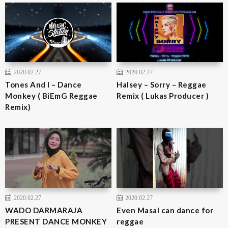
2020.02.27
2020.02.27
Tones And I – Dance
Halsey – Sorry – Reggae
Monkey ( BiEmG Reggae
Remix ( Lukas Producer )
Remix)
2020.02.27
2020.02.27
WADO DARMARAJA
Even Masai can dance for
PRESENT DANCE MONKEY
reggae