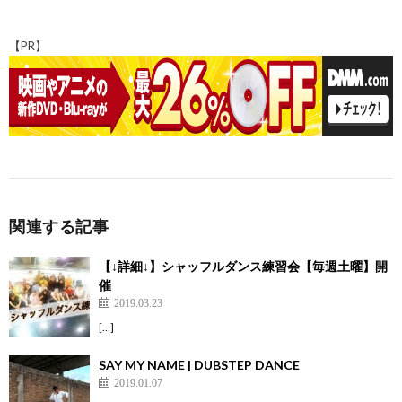
b
ds
d
n
es
bl
di
a
p
o
o
a
t
r
t
pc
y
【PR】
o
n
h
Li
k
at
n
k
関連する記事
【↓詳細↓】シャッフルダンス練習会【毎週土曜】開
催
2019.03.23
[…]
SAY MY NAME | DUBSTEP DANCE
2019.01.07