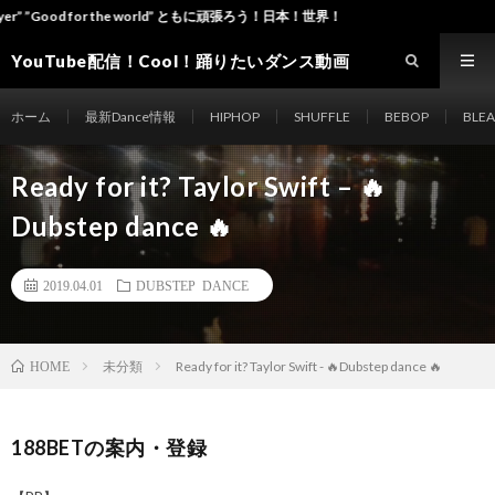
for the world” ともに頑張ろう！日本！世界！
YouTube配信！Cool！踊りたいダンス動画
site Dance-ch
ホーム
最新Dance情報
HIPHOP
SHUFFLE
BEBOP
BLE
Ready for it? Taylor Swift – 🔥
Dubstep dance 🔥
2019.04.01
DUBSTEP DANCE
未分類
Ready for it? Taylor Swift - 🔥Dubstep dance 🔥
HOME
188BETの案内・登録