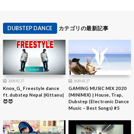
DUBSTEP DANCE
カテゴリの最新記事
2020.02.27
2020.02.27
Knox_G_ Freestyle dance
GAMING MUSIC MIX 2020
ft. dubstep Nepal |Kittanu|
(MINIMIX) | House, Trap,
😈😈
Dubstep (Electronic Dance
Music – Best Songs) #5