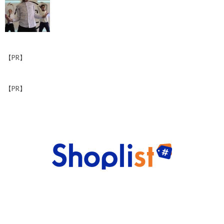
【PR】
【PR】