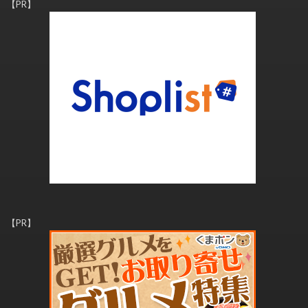
【PR】
【PR】