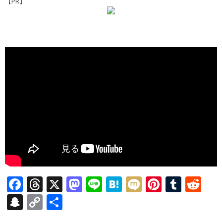
【PR】
F
T
X
M
Li
H
M
Pi
T
R
ac
hr
as
n
at
ixi
nt
u
e
S
C
共
e
ea
to
e
e
er
m
d
n
o
有