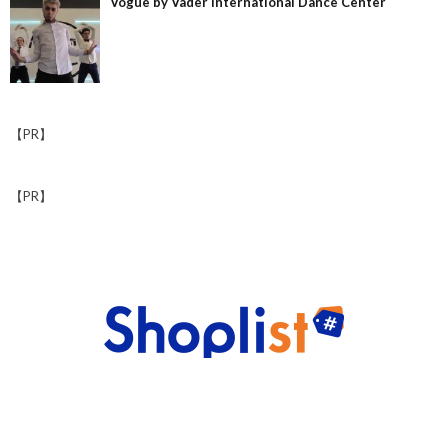
Vogue by Vader International Dance Center
【PR】
【PR】