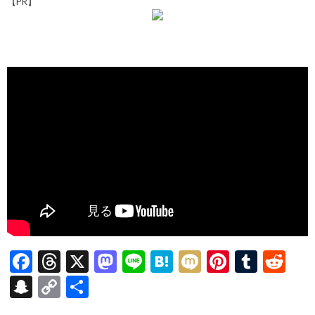
【PR】
F
T
X
M
Li
H
M
Pi
T
R
ac
hr
as
n
at
ixi
nt
u
e
S
C
共
e
ea
to
e
e
er
m
d
n
o
有