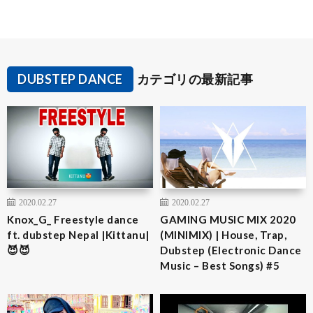
DUBSTEP DANCE
カテゴリの最新記事
2020.02.27
2020.02.27
Knox_G_ Freestyle dance
GAMING MUSIC MIX 2020
ft. dubstep Nepal |Kittanu|
(MINIMIX) | House, Trap,
😈😈
Dubstep (Electronic Dance
Music – Best Songs) #5