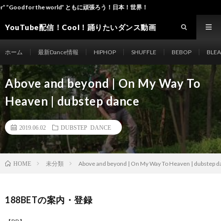
r the world” ともに頑張ろう！日本！世界！
YouTube配信！Cool！踊りたいダンス動画
site Dance-ch
ホーム
最新Dance情報
HIPHOP
SHUFFLE
BEBOP
BLE
Above and beyond | On My Way To
Heaven | dubstep dance
2019.06.02
DUBSTEP DANCE
未分類
Above and beyond | On My Way To Heaven | dubstep d
HOME
188BETの案内・登録