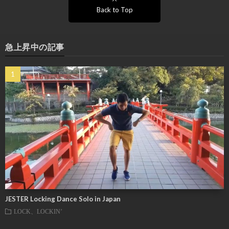
Back to Top
急上昇中の記事
JESTER Locking Dance Solo in Japan
LOCK、LOCKIN’