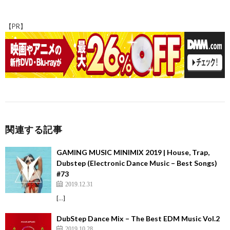
b
ds
d
n
es
bl
di
a
p
o
o
a
t
r
t
pc
y
【PR】
o
n
h
Li
k
at
n
k
関連する記事
GAMING MUSIC MINIMIX 2019 | House, Trap,
Dubstep (Electronic Dance Music – Best Songs)
#73
2019.12.31
[…]
DubStep Dance Mix – The Best EDM Music Vol.2
2019.10.28