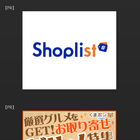
【PR】
【PR】