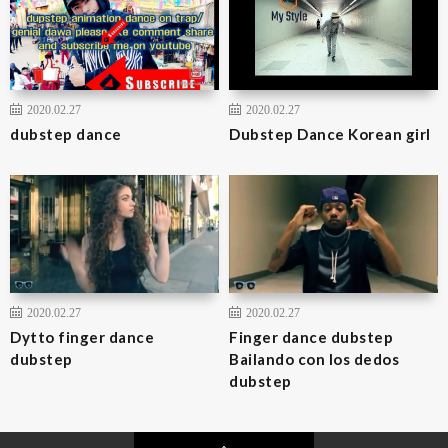
2020.02.27
2020.02.27
dubstep dance
Dubstep Dance Korean girl
2020.02.27
2020.02.27
Dytto finger dance
Finger dance dubstep
dubstep
Bailando con los dedos
dubstep